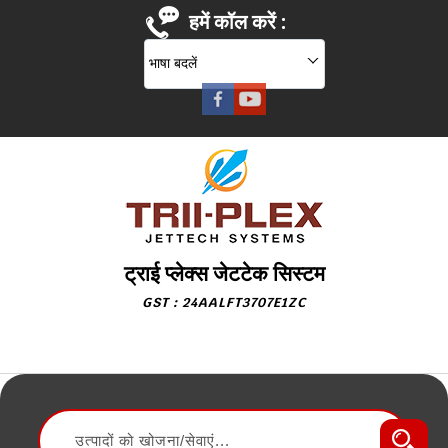
हमें कॉल करें :
भाषा बदलें
ट्राई प्लेक्स जेटटेक सिस्टम
GST : 24AALFT3707E1ZC